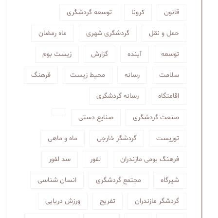
قانون
کرونا
توسعه گردشگری
حمل و نقل
گردشگری شهری
ماه رمضان
توسعه
آینده
گزارش
زیست بوم
سلامت
رسانه
محیط زیست
فرهنگ
اقامتگاه
رسانه گردشگری
صنعت گردشگری
صنایع دستی
توریست
گردشگر خارجی
ماه و ماهی
فرهنگ بومی مازندران
لفور
سد لفور
شیرگاه
مجتمع گردشگری
انسان شناسی
گردشگر مازندران
تفریح
ورزش دریایی